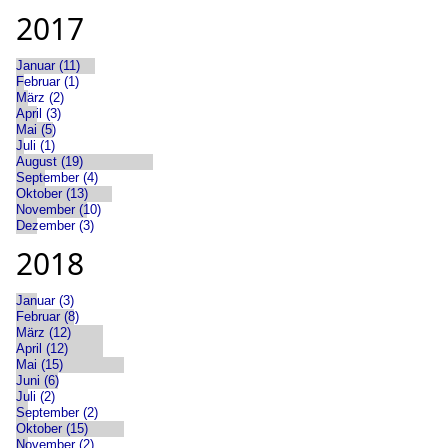
2017
Januar (11)
Februar (1)
März (2)
April (3)
Mai (5)
Juli (1)
August (19)
September (4)
Oktober (13)
November (10)
Dezember (3)
2018
Januar (3)
Februar (8)
März (12)
April (12)
Mai (15)
Juni (6)
Juli (2)
September (2)
Oktober (15)
November (2)