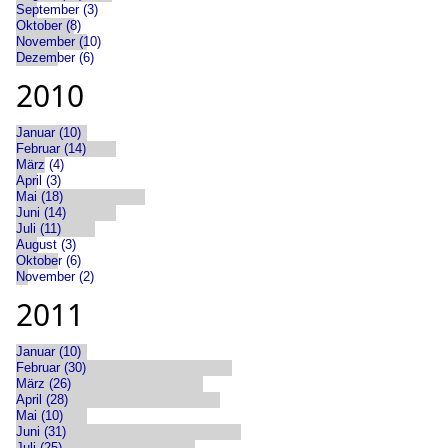
September (3)
Oktober (8)
November (10)
Dezember (6)
2010
Januar (10)
Februar (14)
März (4)
April (3)
Mai (18)
Juni (14)
Juli (11)
August (3)
Oktober (6)
November (2)
2011
Januar (10)
Februar (30)
März (26)
April (28)
Mai (10)
Juni (31)
Juli (25)