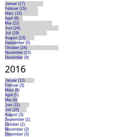
Januar (17)
Februar (15)
März (15)
April (8)
Mai (21)
Juni (24)
Juli (19)
August (13)
September (5)
Oktober (24)
November (10)
Dezember (8)
2016
Januar (13)
Februar (3)
März (6)
April (5)
Mai (6)
Juni (11)
Juli (10)
August (3)
September (1)
Oktober (2)
November (2)
Dezember (3)