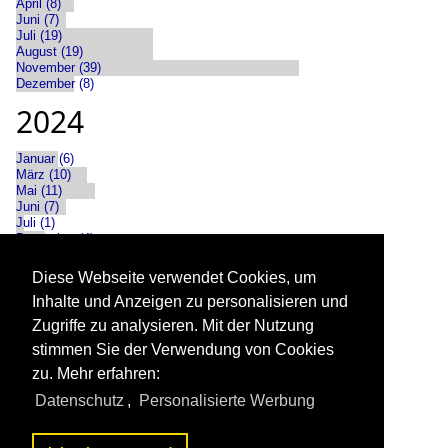
April (8)
Juni (7)
Juli (19)
August (19)
November (39)
Dezember (8)
2024
Januar (6)
März (10)
Mai (11)
Juni (7)
Juli (1)
Dezember (4)
2025
Diese Webseite verwendet Cookies, um
Inhalte und Anzeigen zu personalisieren und
Januar (11)
Zugriffe zu analysieren. Mit der Nutzung
Februar (1)
Mai (4)
stimmen Sie der Verwendung von Cookies
Oktober (1)
zu. Mehr erfahren:
November (4)
Datenschutz
,
Personalisierte Werbung
2026