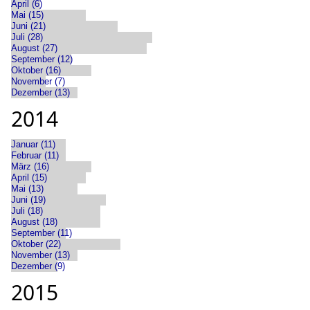
April (6)
Mai (15)
Juni (21)
Juli (28)
August (27)
September (12)
Oktober (16)
November (7)
Dezember (13)
2014
Januar (11)
Februar (11)
März (16)
April (15)
Mai (13)
Juni (19)
Juli (18)
August (18)
September (11)
Oktober (22)
November (13)
Dezember (9)
2015