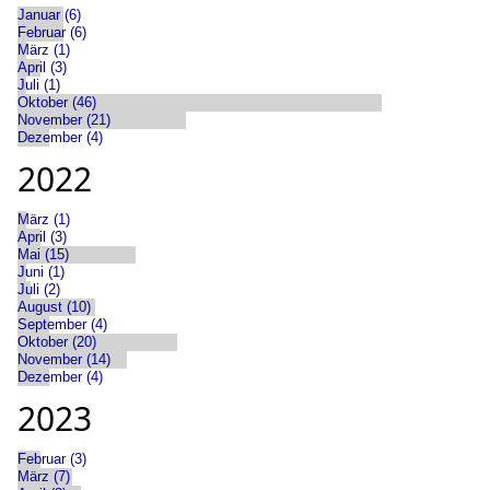
Januar (6)
Februar (6)
März (1)
April (3)
Juli (1)
Oktober (46)
November (21)
Dezember (4)
2022
März (1)
April (3)
Mai (15)
Juni (1)
Juli (2)
August (10)
September (4)
Oktober (20)
November (14)
Dezember (4)
2023
Februar (3)
März (7)