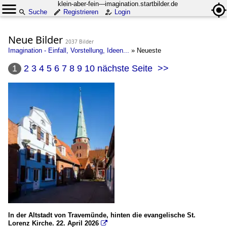
klein-aber-fein---imagination.startbilder.de
Suche
Registrieren
Login
Neue Bilder
2037 Bilder
Imagination - Einfall, Vorstellung, Ideen...
»
Neueste
1
2
3
4
5
6
7
8
9
10
nächste Seite
>>
In der Altstadt von Travemünde, hinten die evangelische St.
Lorenz Kirche. 22. April 2026
