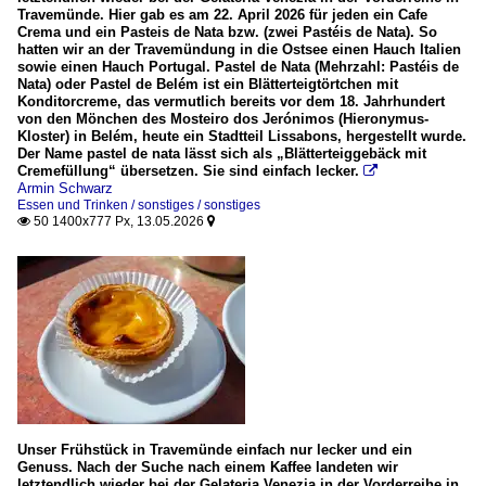
Travemünde. Hier gab es am 22. April 2026 für jeden ein Cafe
Crema und ein Pasteis de Nata bzw. (zwei Pastéis de Nata). So
hatten wir an der Travemündung in die Ostsee einen Hauch Italien
sowie einen Hauch Portugal. Pastel de Nata (Mehrzahl: Pastéis de
Nata) oder Pastel de Belém ist ein Blätterteigtörtchen mit
Konditorcreme, das vermutlich bereits vor dem 18. Jahrhundert
von den Mönchen des Mosteiro dos Jerónimos (Hieronymus-
Kloster) in Belém, heute ein Stadtteil Lissabons, hergestellt wurde.
Der Name pastel de nata lässt sich als „Blätterteiggebäck mit
Cremefüllung“ übersetzen. Sie sind einfach lecker.

Armin Schwarz
Essen und Trinken / sonstiges / sonstiges
50 1400x777 Px, 13.05.2026


Unser Frühstück in Travemünde einfach nur lecker und ein
Genuss. Nach der Suche nach einem Kaffee landeten wir
letztendlich wieder bei der Gelateria Venezia in der Vorderreihe in