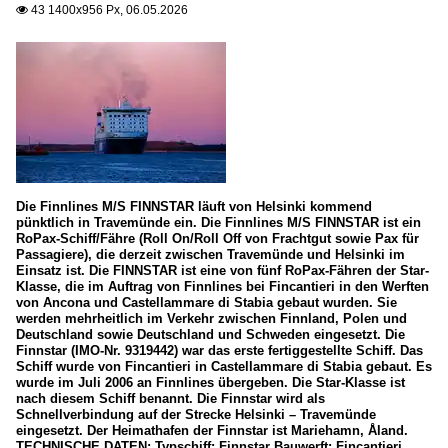
43 1400x956 Px, 06.05.2026

Die Finnlines M/S FINNSTAR läuft von Helsinki kommend
pünktlich in Travemünde ein. Die Finnlines M/S FINNSTAR ist ein
RoPax-Schiff/Fähre (Roll On/Roll Off von Frachtgut sowie Pax für
Passagiere), die derzeit zwischen Travemünde und Helsinki im
Einsatz ist. Die FINNSTAR ist eine von fünf RoPax-Fähren der Star-
Klasse, die im Auftrag von Finnlines bei Fincantieri in den Werften
von Ancona und Castellammare di Stabia gebaut wurden. Sie
werden mehrheitlich im Verkehr zwischen Finnland, Polen und
Deutschland sowie Deutschland und Schweden eingesetzt. Die
Finnstar (IMO-Nr. 9319442) war das erste fertiggestellte Schiff. Das
Schiff wurde von Fincantieri in Castellammare di Stabia gebaut. Es
wurde im Juli 2006 an Finnlines übergeben. Die Star-Klasse ist
nach diesem Schiff benannt. Die Finnstar wird als
Schnellverbindung auf der Strecke Helsinki – Travemünde
eingesetzt. Der Heimathafen der Finnstar ist Mariehamn, Åland.
TECHNISCHE DATEN: Typschiff: Finnstar Bauwerft: Fincantieri,