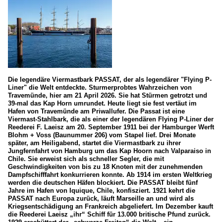
Die legendäre Viermastbark PASSAT, der als legendärer "Flying P-
Liner" die Welt entdeckte. Sturmerprobtes Wahrzeichen von
Travemünde, hier am 21 April 2026. Sie hat Stürmen getrotzt und
39-mal das Kap Horn umrundet. Heute liegt sie fest vertäut im
Hafen von Travemünde am Priwallufer. Die Passat ist eine
Viermast-Stahlbark, die als einer der legendären Flying P-Liner der
Reederei F. Laeisz am 20. September 1911 bei der Hamburger Werft
Blohm + Voss (Baunummer 206) vom Stapel lief. Drei Monate
später, am Heiligabend, startet die Viermastbark zu ihrer
Jungfernfahrt von Hamburg um das Kap Hoorn nach Valparaiso in
Chile. Sie erweist sich als schneller Segler, die mit
Geschwindigkeiten von bis zu 18 Knoten mit der zunehmenden
Dampfschifffahrt konkurrieren konnte. Ab 1914 im ersten Weltkrieg
werden die deutschen Häfen blockiert. Die PASSAT bleibt fünf
Jahre im Hafen von Iquique, Chile, konfisziert. 1921 kehrt die
PASSAT nach Europa zurück, läuft Marseille an und wird als
Kriegsentschädigung an Frankreich abgeliefert. Im Dezember kauft
die Reederei Laeisz „ihr“ Schiff für 13.000 britische Pfund zurück.