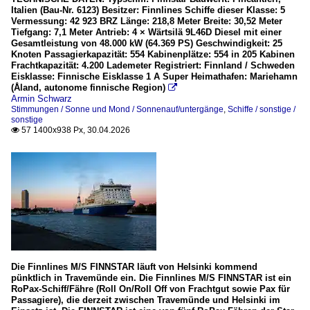
Italien (Bau-Nr. 6123) Besitzer: Finnlines Schiffe dieser Klasse: 5
Vermessung: 42 923 BRZ Länge: 218,8 Meter Breite: 30,52 Meter
Tiefgang: 7,1 Meter Antrieb: 4 × Wärtsilä 9L46D Diesel mit einer
Gesamtleistung von 48.000 kW (64.369 PS) Geschwindigkeit: 25
Knoten Passagierkapazität: 554 Kabinenplätze: 554 in 205 Kabinen
Frachtkapazität: 4.200 Lademeter Registriert: Finnland / Schweden
Eisklasse: Finnische Eisklasse 1 A Super Heimathafen: Mariehamn
(Åland, autonome finnische Region)

Armin Schwarz
Stimmungen / Sonne und Mond / Sonnenauf/untergänge
,
Schiffe / sonstige /
sonstige
57 1400x938 Px, 30.04.2026

Die Finnlines M/S FINNSTAR läuft von Helsinki kommend
pünktlich in Travemünde ein. Die Finnlines M/S FINNSTAR ist ein
RoPax-Schiff/Fähre (Roll On/Roll Off von Frachtgut sowie Pax für
Passagiere), die derzeit zwischen Travemünde und Helsinki im