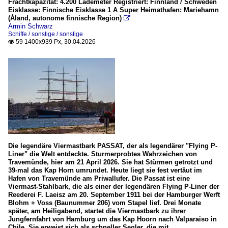
Frachtkapazität: 4.200 Lademeter Registriert: Finnland / Schweden
Eisklasse: Finnische Eisklasse 1 A Super Heimathafen: Mariehamn
(Åland, autonome finnische Region)

Armin Schwarz
Schiffe / sonstige / sonstige
59 1400x939 Px, 30.04.2026

Die legendäre Viermastbark PASSAT, der als legendärer "Flying P-
Liner" die Welt entdeckte. Sturmerprobtes Wahrzeichen von
Travemünde, hier am 21 April 2026. Sie hat Stürmen getrotzt und
39-mal das Kap Horn umrundet. Heute liegt sie fest vertäut im
Hafen von Travemünde am Priwallufer. Die Passat ist eine
Viermast-Stahlbark, die als einer der legendären Flying P-Liner der
Reederei F. Laeisz am 20. September 1911 bei der Hamburger Werft
Blohm + Voss (Baunummer 206) vom Stapel lief. Drei Monate
später, am Heiligabend, startet die Viermastbark zu ihrer
Jungfernfahrt von Hamburg um das Kap Hoorn nach Valparaiso in
Chile. Sie erweist sich als schneller Segler, die mit