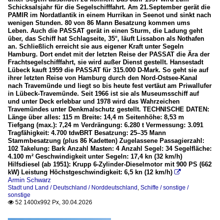
Schicksalsjahr für die Segelschifffahrt. Am 21.September gerät die
PAMIR im Nordatlantik in einem Hurrikan in Seenot und sinkt nach
wenigen Stunden. 80 von 86 Mann Besatzung kommen ums
Leben. Auch die PASSAT gerät in einen Sturm, die Ladung geht
über, das Schiff hat Schlagseite, 35°, läuft Lissabon als Nothafen
an. Schließlich erreicht sie aus eigener Kraft unter Segeln
Hamburg. Dort endet mit der letzten Reise der PASSAT die Ära der
Frachtsegelschifffahrt, sie wird außer Dienst gestellt. Hansestadt
Lübeck kauft 1959 die PASSAT für 315.000 D-Mark. So geht sie auf
ihrer letzten Reise von Hamburg durch den Nord-Ostsee-Kanal
nach Travemünde und liegt so bis heute fest vertäut am Priwallufer
in Lübeck-Travemünde. Seit 1966 ist sie als Museumsschiff auf
und unter Deck erlebbar und 1978 wird das Wahrzeichen
Travemündes unter Denkmalschutz gestellt. TECHNISCHE DATEN:
Länge über alles: 115 m Breite: 14,4 m Seitenhöhe: 8,53 m
Tiefgang (max.): 7,24 m Verdrängung: 6.280 t Vermessung: 3.091
Tragfähigkeit: 4.700 tdwBRT Besatzung: 25–35 Mann
Stammbesatzung (plus 86 Kadetten) Zugelassene Passagierzahl:
102 Takelung: Bark Anzahl Masten: 4 Anzahl Segel: 34 Segelfläche:
4.100 m² Geschwindigkeit unter Segeln: 17,4 kn (32 km/h)
Hilfsdiesel (ab 1951): Krupp 6-Zylinder-Dieselmotor mit 900 PS (662
kW) Leistung Höchstgeschwindigkeit: 6,5 kn (12 km/h)

Armin Schwarz
Stadt und Land / Deutschland / Norddeutschland
,
Schiffe / sonstige /
sonstige
52 1400x992 Px, 30.04.2026
