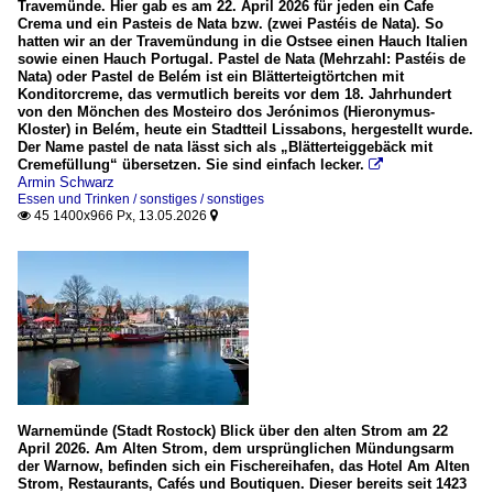
Travemünde. Hier gab es am 22. April 2026 für jeden ein Cafe
Crema und ein Pasteis de Nata bzw. (zwei Pastéis de Nata). So
hatten wir an der Travemündung in die Ostsee einen Hauch Italien
sowie einen Hauch Portugal. Pastel de Nata (Mehrzahl: Pastéis de
Nata) oder Pastel de Belém ist ein Blätterteigtörtchen mit
Konditorcreme, das vermutlich bereits vor dem 18. Jahrhundert
von den Mönchen des Mosteiro dos Jerónimos (Hieronymus-
Kloster) in Belém, heute ein Stadtteil Lissabons, hergestellt wurde.
Der Name pastel de nata lässt sich als „Blätterteiggebäck mit
Cremefüllung“ übersetzen. Sie sind einfach lecker.

Armin Schwarz
Essen und Trinken / sonstiges / sonstiges
45 1400x966 Px, 13.05.2026


Warnemünde (Stadt Rostock) Blick über den alten Strom am 22
April 2026. Am Alten Strom, dem ursprünglichen Mündungsarm
der Warnow, befinden sich ein Fischereihafen, das Hotel Am Alten
Strom, Restaurants, Cafés und Boutiquen. Dieser bereits seit 1423