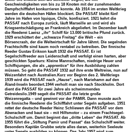
Geschwindigkeiten von bis zu 18 Knoten mit der zunehmenden
Dampfschifffahrt konkurrieren konnte. Ab 1914 im ersten Weltkrieg
werden die deutschen Häfen blockiert. Die PASSAT bleibt fünf
Jahre im Hafen von Iquique, Chile, konfisziert. 1921 kehrt die
PASSAT nach Europa zurück, läuft Marseille an und wird als
Kriegsentschädigung an Frankreich abgeliefert. Im Dezember kauft
die Reederei Laeisz „ihr“ Schiff für 13.000 britische Pfund zurück.
1929 erschüttert der „schwarze Freitag“ die Welt – ein
Börsencrash, der die Weltwirtschaft für Jahre lähmt. Die segelnden
Frachtschiffe sind kaum noch rentabel zu betreiben. Der finnische
Reeder Gustav Erikson kauft 1932 die PASSAT. Er ist
Segelschiffreeder aus Leidenschaft und verfolgt einen harten, aber
geschickten Sparkurs: Kleine Mannschaften, niedrige Heuer und
Schiffsjungen, die als „apprentice“ für ihre Ausbildung zahlen
müssen. So geht die PASSAT 1932 auf ihre erste Weltreise, nun auf
Weizenfahrt nach Australien.Kurz vor Beginn des 2. Weltkriegs
1939 wird die PASSAT nach „Hause“, nach Mariehamn auf den
Åland-Inseln beordert.1944 verholt man sie nach Stockholm. Dort
dient die PASSAT für zwei Jahre als schwimmendes
Getreidesilo.1949 segelt die PASSAT die letzte große
Weizenregatta – und gewinnt vor der PAMIR. Dann musste auch
die finnische Reederei die Schifffahrt unter Segeln aufgeben. 1951
rettet der deutsche Reeder Heinz Schliewen die PASSAT vor dem
Abwracken und baut sie – mit Hilfsmotor – zu einem Frachtsegel-
Schulschiff um. Damit beginnt das „dritte Leben“ der PASSAT. Ab
1955 führt die „Stiftung Pamir und Passat“ das Schulschiff weiter.
Besonders Kapitän Grubbe setzte alles daran, weiterhin Seeleute
unter Segeln ausbilden zu können. Das Jahr 1957 wird zum