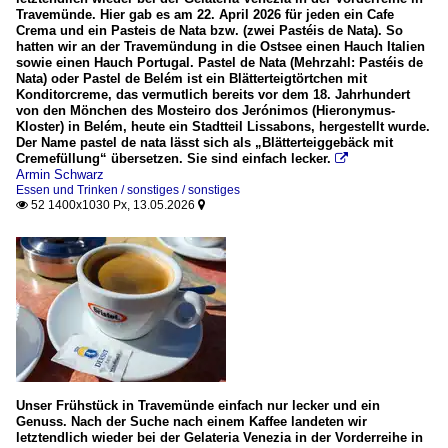
Travemünde. Hier gab es am 22. April 2026 für jeden ein Cafe
Crema und ein Pasteis de Nata bzw. (zwei Pastéis de Nata). So
hatten wir an der Travemündung in die Ostsee einen Hauch Italien
sowie einen Hauch Portugal. Pastel de Nata (Mehrzahl: Pastéis de
Nata) oder Pastel de Belém ist ein Blätterteigtörtchen mit
Konditorcreme, das vermutlich bereits vor dem 18. Jahrhundert
von den Mönchen des Mosteiro dos Jerónimos (Hieronymus-
Kloster) in Belém, heute ein Stadtteil Lissabons, hergestellt wurde.
Der Name pastel de nata lässt sich als „Blätterteiggebäck mit
Cremefüllung“ übersetzen. Sie sind einfach lecker.

Armin Schwarz
Essen und Trinken / sonstiges / sonstiges
52 1400x1030 Px, 13.05.2026


Unser Frühstück in Travemünde einfach nur lecker und ein
Genuss. Nach der Suche nach einem Kaffee landeten wir
letztendlich wieder bei der Gelateria Venezia in der Vorderreihe in