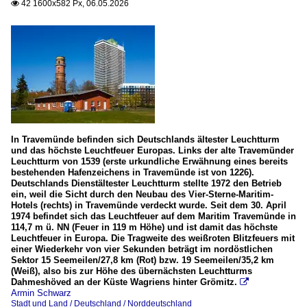
42 1600x582 Px, 06.05.2026

In Travemünde befinden sich Deutschlands ältester Leuchtturm
und das höchste Leuchtfeuer Europas. Links der alte Travemünder
Leuchtturm von 1539 (erste urkundliche Erwähnung eines bereits
bestehenden Hafenzeichens in Travemünde ist von 1226).
Deutschlands Dienstältester Leuchtturm stellte 1972 den Betrieb
ein, weil die Sicht durch den Neubau des Vier-Sterne-Maritim-
Hotels (rechts) in Travemünde verdeckt wurde. Seit dem 30. April
1974 befindet sich das Leuchtfeuer auf dem Maritim Travemünde in
114,7 m ü. NN (Feuer in 119 m Höhe) und ist damit das höchste
Leuchtfeuer in Europa. Die Tragweite des weißroten Blitzfeuers mit
einer Wiederkehr von vier Sekunden beträgt im nordöstlichen
Sektor 15 Seemeilen/27,8 km (Rot) bzw. 19 Seemeilen/35,2 km
(Weiß), also bis zur Höhe des übernächsten Leuchtturms
Dahmeshöved an der Küste Wagriens hinter Grömitz.

Armin Schwarz
Stadt und Land / Deutschland / Norddeutschland