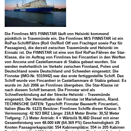
Die Finnlines M/S FINNSTAR läuft von Helsinki kommend
pünktlich in Travemünde ein. Die Finnlines M/S FINNSTAR ist ein
RoPax-Schiff/Fähre (Roll On/Roll Off von Frachtgut sowie Pax für
Passagiere), die derzeit zwischen Travemünde und Helsinki im
Einsatz ist. Die FINNSTAR ist eine von fünf RoPax-Fähren der Star-
Klasse, die im Auftrag von Finnlines bei Fincantieri in den Werften
von Ancona und Castellammare di Stabia gebaut wurden. Sie
werden mehrheitlich im Verkehr zwischen Finnland, Polen und
Deutschland sowie Deutschland und Schweden eingesetzt. Die
Finnstar (IMO-Nr. 9319442) war das erste fertiggestellte Schiff. Das
Schiff wurde von Fincantieri in Castellammare di Stabia gebaut. Es
wurde im Juli 2006 an Finnlines übergeben. Die Star-Klasse ist
nach diesem Schiff benannt. Die Finnstar wird als
Schnellverbindung auf der Strecke Helsinki – Travemünde
eingesetzt. Der Heimathafen der Finnstar ist Mariehamn, Åland.
TECHNISCHE DATEN: Typschiff: Finnstar Bauwerft: Fincantieri,
Italien (Bau-Nr. 6123) Besitzer: Finnlines Schiffe dieser Klasse: 5
Vermessung: 42 923 BRZ Länge: 218,8 Meter Breite: 30,52 Meter
Tiefgang: 7,1 Meter Antrieb: 4 × Wärtsilä 9L46D Diesel mit einer
Gesamtleistung von 48.000 kW (64.369 PS) Geschwindigkeit: 25
Knoten Passagierkapazität: 554 Kabinenplätze: 554 in 205 Kabinen