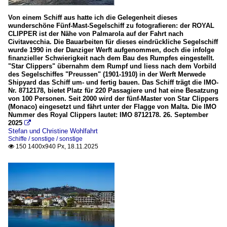
Von einem Schiff aus hatte ich die Gelegenheit dieses
wunderschöne Fünf-Mast-Segelschiff zu fotografieren: der ROYAL
CLIPPER ist der Nähe von Palmarola auf der Fahrt nach
Civitavecchia. Die Bauarbeiten für dieses eindrückliche Segelschiff
wurde 1990 in der Danziger Werft aufgenommen, doch die infolge
finanzieller Schwierigkeit nach dem Bau des Rumpfes eingestellt.
"Star Clippers" übernahm dem Rumpf und liess nach dem Vorbild
des Segelschiffes "Preussen" (1901-1910) in der Werft Merwede
Shipyard das Schiff um- und fertig bauen. Das Schiff trägt die IMO-
Nr. 8712178, bietet Platz für 220 Passagiere und hat eine Besatzung
von 100 Personen. Seit 2000 wird der fünf-Master von Star Clippers
(Monaco) eingesetzt und fährt unter der Flagge von Malta. Die IMO
Nummer des Royal Clippers lautet: IMO 8712178. 26. September
2025

Stefan und Christine Wohlfahrt
Schiffe / sonstige / sonstige
150 1400x940 Px, 18.11.2025
