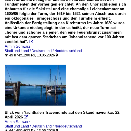
Fundamenten der vorherigen errichtet. An den Chor schließen sich
Anbauten für die Sakristei und eine ehemalige Leichenkammer an.
1605/06 folgte der Turm, der 1619 bis 1621 seinen Abschluss durch
ein oktogonales Turmgeschoss und den Turmhelm erhielt.
Anlässlich der Fertigstellung des Kirchturms im Jahre 1620 wurde
eine Urkunde niedergelegt, in der es heißt, der neue Turm sei
„höher und schöner als jener, den eine Feuersbrunst zusammen
mit fast dem ganzen Städtchen am Johannisabend vor 100 Jahren
zerstört hat“.

Armin Schwarz
Stadt und Land / Deutschland / Norddeutschland
49 874x1200 Px, 13.05.2026


Blick vom Yachthafen Travemünde auf den Skandinavienkai. 22.
April 2026

Armin Schwarz
Stadt und Land / Deutschland / Norddeutschland
44 1400x933 Px, 13.05.2026

