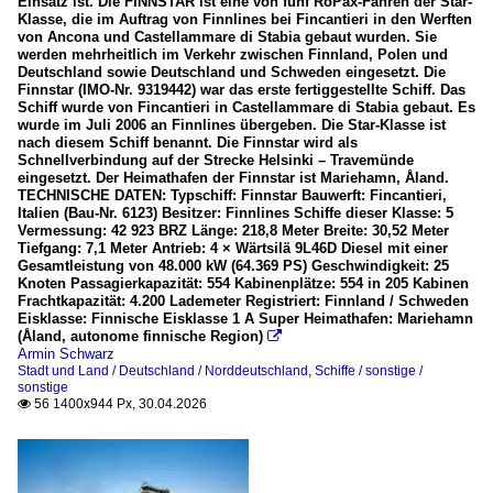
Einsatz ist. Die FINNSTAR ist eine von fünf RoPax-Fähren der Star-
Klasse, die im Auftrag von Finnlines bei Fincantieri in den Werften
von Ancona und Castellammare di Stabia gebaut wurden. Sie
werden mehrheitlich im Verkehr zwischen Finnland, Polen und
Deutschland sowie Deutschland und Schweden eingesetzt. Die
Finnstar (IMO-Nr. 9319442) war das erste fertiggestellte Schiff. Das
Schiff wurde von Fincantieri in Castellammare di Stabia gebaut. Es
wurde im Juli 2006 an Finnlines übergeben. Die Star-Klasse ist
nach diesem Schiff benannt. Die Finnstar wird als
Schnellverbindung auf der Strecke Helsinki – Travemünde
eingesetzt. Der Heimathafen der Finnstar ist Mariehamn, Åland.
TECHNISCHE DATEN: Typschiff: Finnstar Bauwerft: Fincantieri,
Italien (Bau-Nr. 6123) Besitzer: Finnlines Schiffe dieser Klasse: 5
Vermessung: 42 923 BRZ Länge: 218,8 Meter Breite: 30,52 Meter
Tiefgang: 7,1 Meter Antrieb: 4 × Wärtsilä 9L46D Diesel mit einer
Gesamtleistung von 48.000 kW (64.369 PS) Geschwindigkeit: 25
Knoten Passagierkapazität: 554 Kabinenplätze: 554 in 205 Kabinen
Frachtkapazität: 4.200 Lademeter Registriert: Finnland / Schweden
Eisklasse: Finnische Eisklasse 1 A Super Heimathafen: Mariehamn
(Åland, autonome finnische Region)

Armin Schwarz
Stadt und Land / Deutschland / Norddeutschland
,
Schiffe / sonstige /
sonstige
56 1400x944 Px, 30.04.2026
