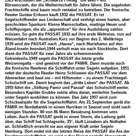
1929 erschüttert der „schwarze Freitag“ die Welt – ein
Börsencrash, der die Weltwirtschaft für Jahre lähmt. Die segelnden
Frachtschiffe sind kaum noch rentabel zu betreiben. Der finnische
Reeder Gustav Erikson kauft 1932 die PASSAT. Er ist
Segelschiffreeder aus Leidenschaft und verfolgt einen harten, aber
geschickten Sparkurs: Kleine Mannschaften, niedrige Heuer und
Schiffsjungen, die als „apprentice“ für ihre Ausbildung zahlen
müssen. So geht die PASSAT 1932 auf ihre erste Weltreise, nun auf
Weizenfahrt nach Australien.Kurz vor Beginn des 2. Weltkriegs
1939 wird die PASSAT nach „Hause“, nach Mariehamn auf den
Åland-Inseln beordert.1944 verholt man sie nach Stockholm. Dort
dient die PASSAT für zwei Jahre als schwimmendes
Getreidesilo.1949 segelt die PASSAT die letzte große
Weizenregatta – und gewinnt vor der PAMIR. Dann musste auch
die finnische Reederei die Schifffahrt unter Segeln aufgeben. 1951
rettet der deutsche Reeder Heinz Schliewen die PASSAT vor dem
Abwracken und baut sie – mit Hilfsmotor – zu einem Frachtsegel-
Schulschiff um. Damit beginnt das „dritte Leben“ der PASSAT. Ab
1955 führt die „Stiftung Pamir und Passat“ das Schulschiff weiter.
Besonders Kapitän Grubbe setzte alles daran, weiterhin Seeleute
unter Segeln ausbilden zu können. Das Jahr 1957 wird zum
Schicksalsjahr für die Segelschifffahrt. Am 21.September gerät die
PAMIR im Nordatlantik in einem Hurrikan in Seenot und sinkt nach
wenigen Stunden. 80 von 86 Mann Besatzung kommen ums
Leben. Auch die PASSAT gerät in einen Sturm, die Ladung geht
über, das Schiff hat Schlagseite, 35°, läuft Lissabon als Nothafen
an. Schließlich erreicht sie aus eigener Kraft unter Segeln
Hamburg. Dort endet mit der letzten Reise der PASSAT die Ära der