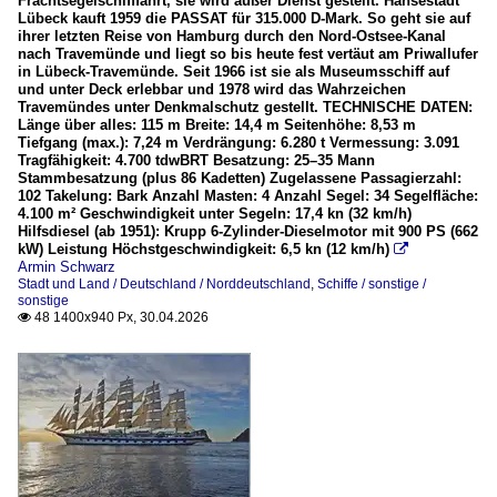
Frachtsegelschifffahrt, sie wird außer Dienst gestellt. Hansestadt
Lübeck kauft 1959 die PASSAT für 315.000 D-Mark. So geht sie auf
ihrer letzten Reise von Hamburg durch den Nord-Ostsee-Kanal
nach Travemünde und liegt so bis heute fest vertäut am Priwallufer
in Lübeck-Travemünde. Seit 1966 ist sie als Museumsschiff auf
und unter Deck erlebbar und 1978 wird das Wahrzeichen
Travemündes unter Denkmalschutz gestellt. TECHNISCHE DATEN:
Länge über alles: 115 m Breite: 14,4 m Seitenhöhe: 8,53 m
Tiefgang (max.): 7,24 m Verdrängung: 6.280 t Vermessung: 3.091
Tragfähigkeit: 4.700 tdwBRT Besatzung: 25–35 Mann
Stammbesatzung (plus 86 Kadetten) Zugelassene Passagierzahl:
102 Takelung: Bark Anzahl Masten: 4 Anzahl Segel: 34 Segelfläche:
4.100 m² Geschwindigkeit unter Segeln: 17,4 kn (32 km/h)
Hilfsdiesel (ab 1951): Krupp 6-Zylinder-Dieselmotor mit 900 PS (662
kW) Leistung Höchstgeschwindigkeit: 6,5 kn (12 km/h)

Armin Schwarz
Stadt und Land / Deutschland / Norddeutschland
,
Schiffe / sonstige /
sonstige
48 1400x940 Px, 30.04.2026
