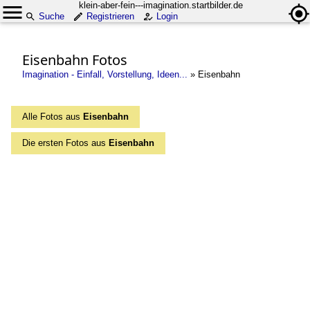
klein-aber-fein---imagination.startbilder.de
Suche
Registrieren
Login
Eisenbahn Fotos
Imagination - Einfall, Vorstellung, Ideen...
»
Eisenbahn
Alle Fotos aus
Eisenbahn
Die ersten Fotos aus
Eisenbahn