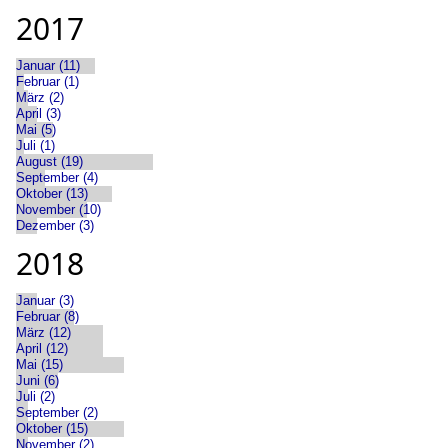
2017
Januar (11)
Februar (1)
März (2)
April (3)
Mai (5)
Juli (1)
August (19)
September (4)
Oktober (13)
November (10)
Dezember (3)
2018
Januar (3)
Februar (8)
März (12)
April (12)
Mai (15)
Juni (6)
Juli (2)
September (2)
Oktober (15)
November (2)