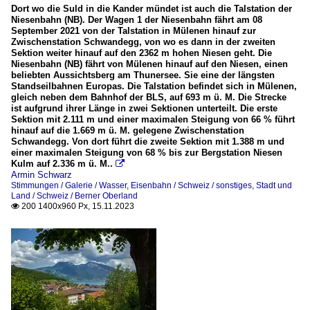
Dort wo die Suld in die Kander mündet ist auch die Talstation der
Brienzersee
Niesenbahn (NB). Der Wagen 1 der Niesenbahn fährt am 08
2020
September 2021 von der Talstation in Mülenen hinauf zur
Zwischenstation Schwandegg, von wo es dann in der zweiten
2021
Stimmungen
Sektion weiter hinauf auf den 2362 m hohen Niesen geht. Die
2022
Niesenbahn (NB) fährt von Mülenen hinauf auf den Niesen, einen
beliebten Aussichtsberg am Thunersee. Sie eine der längsten
Galerie
2023
Standseilbahnen Europas. Die Talstation befindet sich in Mülenen,
gleich neben dem Bahnhof der BLS, auf 693 m ü. M. Die Strecke
Wasser
ist aufgrund ihrer Länge in zwei Sektionen unterteilt. Die erste
Sektion mit 2.111 m und einer maximalen Steigung von 66 % führt
Wettererscheinungen
hinauf auf die 1.669 m ü. M. gelegene Zwischenstation
Schwandegg. Von dort führt die zweite Sektion mit 1.388 m und
einer maximalen Steigung von 68 % bis zur Bergstation Niesen
Sonne und Mond
Kulm auf 2.336 m ü. M..

Armin Schwarz
Sonnenauf/untergänge
Stimmungen / Galerie / Wasser
,
Eisenbahn / Schweiz / sonstiges
,
Stadt und
Land / Schweiz / Berner Oberland
200 1400x960 Px, 15.11.2023
