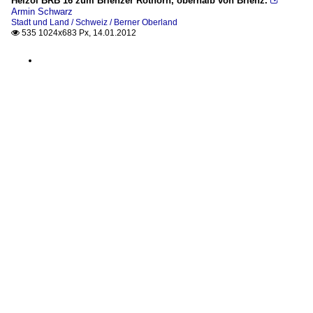
Heizöl BRB 16 zum Brienzer Rothorn, oberhalb von Brienz.

Armin Schwarz
Stadt und Land / Schweiz / Berner Oberland
535 1024x683 Px, 14.01.2012
