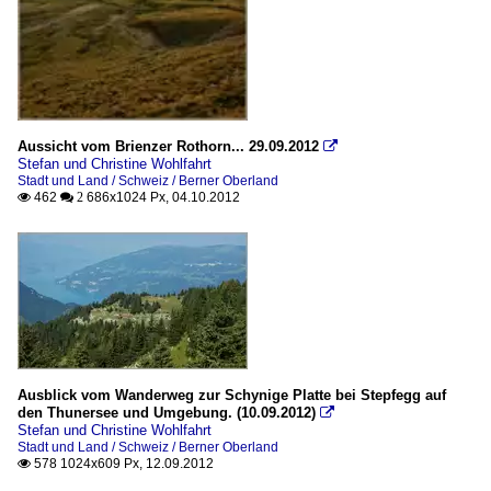
Aussicht vom Brienzer Rothorn... 29.09.2012

Stefan und Christine Wohlfahrt
Stadt und Land / Schweiz / Berner Oberland
462
686x1024 Px, 04.10.2012

 2
Ausblick vom Wanderweg zur Schynige Platte bei Stepfegg auf
den Thunersee und Umgebung. (10.09.2012)

Stefan und Christine Wohlfahrt
Stadt und Land / Schweiz / Berner Oberland
578 1024x609 Px, 12.09.2012
