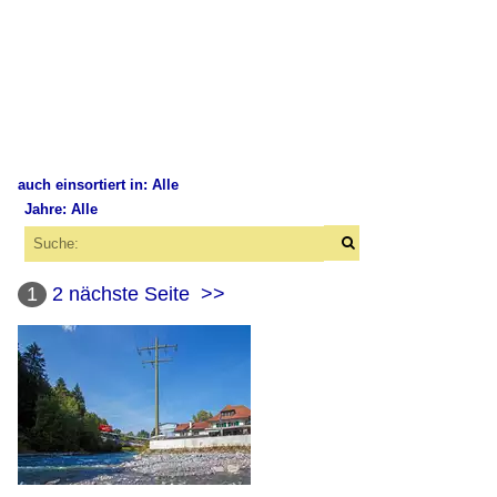
auch einsortiert in: Alle
Jahre: Alle
×
×
Alle Kategorien
Alle Jahre
Eisenbahn
1
2
nächste Seite
>>
2010
Schweiz
2011
sonstiges
2012
2013
Schiffe
2016
2018
BLS Schifffahrt Berner Oberland