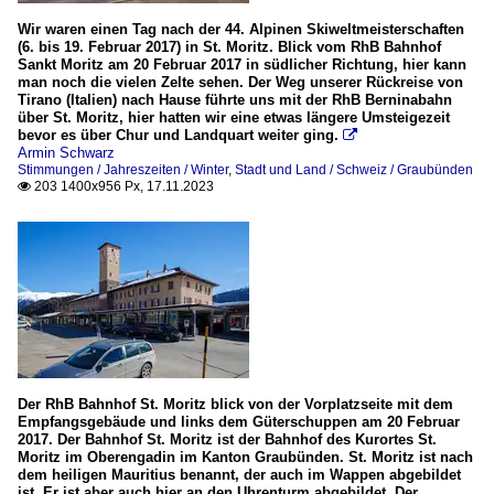
Wir waren einen Tag nach der 44. Alpinen Skiweltmeisterschaften
(6. bis 19. Februar 2017) in St. Moritz. Blick vom RhB Bahnhof
Sankt Moritz am 20 Februar 2017 in südlicher Richtung, hier kann
man noch die vielen Zelte sehen. Der Weg unserer Rückreise von
Tirano (Italien) nach Hause führte uns mit der RhB Berninabahn
über St. Moritz, hier hatten wir eine etwas längere Umsteigezeit
bevor es über Chur und Landquart weiter ging.

Armin Schwarz
Stimmungen / Jahreszeiten / Winter
,
Stadt und Land / Schweiz / Graubünden
203 1400x956 Px, 17.11.2023

Der RhB Bahnhof St. Moritz blick von der Vorplatzseite mit dem
Empfangsgebäude und links dem Güterschuppen am 20 Februar
2017. Der Bahnhof St. Moritz ist der Bahnhof des Kurortes St.
Moritz im Oberengadin im Kanton Graubünden. St. Moritz ist nach
dem heiligen Mauritius benannt, der auch im Wappen abgebildet
ist. Er ist aber auch hier an den Uhrenturm abgebildet. Der