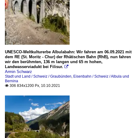
UNESCO-Weltkulturerbe Albulabahn: Wir fahren am 06.09.2021 mit
dem RE (St. Moritz - Chur) der Rhätischen Bahn (RhB), nun fahren
wir den berühmten, 136 m langen und 65 m hohen,
Landwasserviadukt bei Filisur.

Armin Schwarz
Stadt und Land / Schweiz / Graubünden
,
Eisenbahn / Schweiz / Albula und
Bernina
306 834x1200 Px, 10.10.2021
