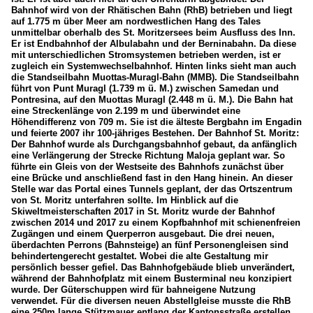
Bahnhof wird von der Rhätischen Bahn (RhB) betrieben und liegt
auf 1.775 m über Meer am nordwestlichen Hang des Tales
unmittelbar oberhalb des St. Moritzersees beim Ausfluss des Inn.
Er ist Endbahnhof der Albulabahn und der Berninabahn. Da diese
mit unterschiedlichen Stromsystemen betrieben werden, ist er
zugleich ein Systemwechselbahnhof. Hinten links sieht man auch
die Standseilbahn Muottas-Muragl-Bahn (MMB). Die Standseilbahn
führt von Punt Muragl (1.739 m ü. M.) zwischen Samedan und
Pontresina, auf den Muottas Muragl (2.448 m ü. M.). Die Bahn hat
eine Streckenlänge von 2.199 m und überwindet eine
Höhendifferenz von 709 m. Sie ist die älteste Bergbahn im Engadin
und feierte 2007 ihr 100-jähriges Bestehen. Der Bahnhof St. Moritz:
Der Bahnhof wurde als Durchgangsbahnhof gebaut, da anfänglich
eine Verlängerung der Strecke Richtung Maloja geplant war. So
führte ein Gleis von der Westseite des Bahnhofs zunächst über
eine Brücke und anschließend fast in den Hang hinein. An dieser
Stelle war das Portal eines Tunnels geplant, der das Ortszentrum
von St. Moritz unterfahren sollte. Im Hinblick auf die
Skiweltmeisterschaften 2017 in St. Moritz wurde der Bahnhof
zwischen 2014 und 2017 zu einem Kopfbahnhof mit schienenfreien
Zugängen und einem Querperron ausgebaut. Die drei neuen,
überdachten Perrons (Bahnsteige) an fünf Personengleisen sind
behindertengerecht gestaltet. Wobei die alte Gestaltung mir
persönlich besser gefiel. Das Bahnhofgebäude blieb unverändert,
während der Bahnhofplatz mit einem Busterminal neu konzipiert
wurde. Der Güterschuppen wird für bahneigene Nutzung
verwendet. Für die diversen neuen Abstellgleise musste die RhB
eine 250m lange Stützmauer entlang der Kantonsstraße erstellen