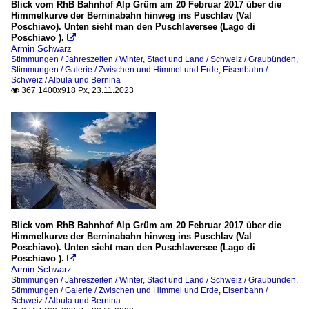
2019
Blick vom RhB Bahnhof Alp Grüm am 20 Februar 2017 über die
Sonstiges
Himmelkurve der Berninabahn hinweg ins Puschlav (Val
Poschiavo). Unten sieht man den Puschlaversee (Lago di
2020
Poschiavo ).

Armin Schwarz
Stimmungen
2021
Stimmungen / Jahreszeiten / Winter
,
Stadt und Land / Schweiz / Graubünden
,
Stimmungen / Galerie / Zwischen und Himmel und Erde
,
Eisenbahn /
2023
Galerie
Schweiz / Albula und Bernina
367 1400x918 Px, 23.11.2023

Wettererscheinungen
Zwischen und Himmel und Erde
Jahreszeiten
Winter
Blick vom RhB Bahnhof Alp Grüm am 20 Februar 2017 über die
Himmelkurve der Berninabahn hinweg ins Puschlav (Val
Poschiavo). Unten sieht man den Puschlaversee (Lago di
Poschiavo ).

Armin Schwarz
Stimmungen / Jahreszeiten / Winter
,
Stadt und Land / Schweiz / Graubünden
,
Stimmungen / Galerie / Zwischen und Himmel und Erde
,
Eisenbahn /
Schweiz / Albula und Bernina