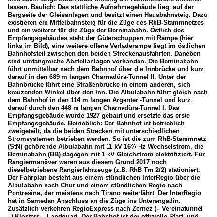
lassen. Baulich: Das stattliche Aufnahmegebäude liegt auf der
Bergseite der Gleisanlagen und besitzt einen Hausbahnsteig. Dazu
existieren ein Mittelbahnsteig für die Züge des RhB-Stammnetzes
und ein weiterer für die Züge der Berninabahn. Östlich des
Empfangsgebäudes steht der Güterschuppen mit Rampe (hier
links im Bild), eine weitere offene Verladerampe liegt im östlichen
Bahnhofsteil zwischen den beiden Streckenausfahrten. Daneben
sind umfangreiche Abstellanlagen vorhanden. Die Berninabahn
führt unmittelbar nach dem Bahnhof über die Innbrücke und kurz
darauf in den 689 m langen Charnadüra-Tunnel II. Unter der
Bahnbrücke führt eine Straßenbrücke in einem anderen, sich
kreuzenden Winkel über den Inn. Die Albulabahn führt gleich nach
dem Bahnhof in den 114 m langen Argenteri-Tunnel und kurz
darauf durch den 448 m langen Charnadüra-Tunnel I. Das
Empfangsgebäude wurde 1927 gebaut und ersetzte das erste
Empfangsgebäude. Betrieblich: Der Bahnhof ist betrieblich
zweigeteilt, da die beiden Strecken mit unterschiedlichen
Stromsystemen betrieben werden. So ist die zum RhB-Stammnetz
(StN) gehörende Albulabahn mit 11 kV 16⅔ Hz Wechselstrom, die
Berninabahn (BB) dagegen mit 1 kV Gleichstrom elektrifiziert. Für
Rangiermanöver waren aus diesem Grund 2017 noch
dieselbetriebene Rangierfahrzeuge (z.B. RhB Tm 2/2) stationiert.
Der Fahrplan besteht aus einem stündlichen InterRegio über die
Albulabahn nach Chur und einem stündlichen Regio nach
Pontresina, der meistens nach Tirano weiterfährt. Der InterRegio
hat in Samedan Anschluss an die Züge ins Unterengadin.
Zusätzlich verkehren RegioExpress nach Zernez (– Vereinatunnel
–) Klosters – Landquart. Der Bahnhof ist der offizielle Start- und