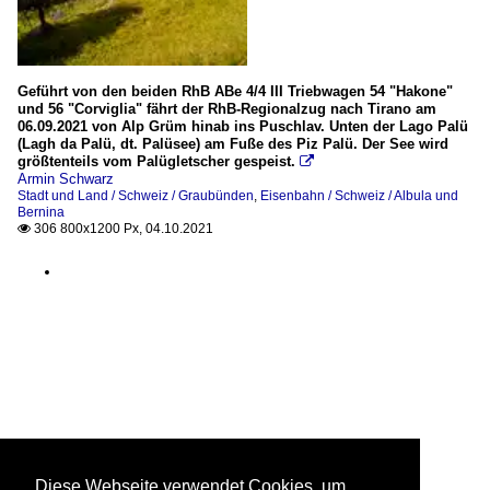
Geführt von den beiden RhB ABe 4/4 III Triebwagen 54 "Hakone"
und 56 "Corviglia" fährt der RhB-Regionalzug nach Tirano am
06.09.2021 von Alp Grüm hinab ins Puschlav. Unten der Lago Palü
(Lagh da Palü, dt. Palüsee) am Fuße des Piz Palü. Der See wird
größtenteils vom Palügletscher gespeist.

Armin Schwarz
Stadt und Land / Schweiz / Graubünden
,
Eisenbahn / Schweiz / Albula und
Bernina
306 800x1200 Px, 04.10.2021

Diese Webseite verwendet Cookies, um