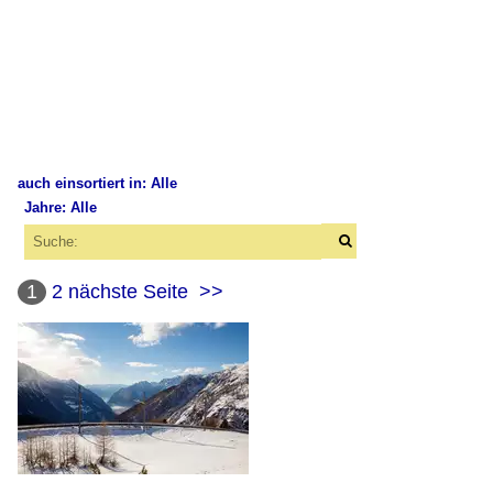
auch einsortiert in: Alle
Jahre: Alle
×
×
Alle Kategorien
Alle Jahre
Eisenbahn
1
2
nächste Seite
>>
2000
Schweiz
2009
Albula und Bernina
2010
Kurioses
2011
2016
Sonstiges