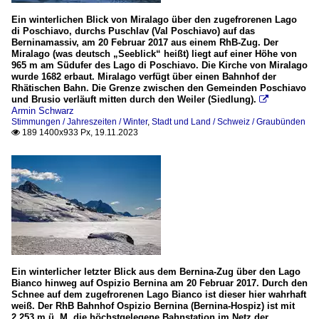
Ein winterlichen Blick von Miralago über den zugefrorenen Lago
di Poschiavo, durchs Puschlav (Val Poschiavo) auf das
Berninamassiv, am 20 Februar 2017 aus einem RhB-Zug. Der
Miralago (was deutsch „Seeblick“ heißt) liegt auf einer Höhe von
965 m am Südufer des Lago di Poschiavo. Die Kirche von Miralago
wurde 1682 erbaut. Miralago verfügt über einen Bahnhof der
Rhätischen Bahn. Die Grenze zwischen den Gemeinden Poschiavo
und Brusio verläuft mitten durch den Weiler (Siedlung).

Armin Schwarz
Stimmungen / Jahreszeiten / Winter
,
Stadt und Land / Schweiz / Graubünden
189 1400x933 Px, 19.11.2023

Ein winterlicher letzter Blick aus dem Bernina-Zug über den Lago
Bianco hinweg auf Ospizio Bernina am 20 Februar 2017. Durch den
Schnee auf dem zugefrorenen Lago Bianco ist dieser hier wahrhaft
weiß. Der RhB Bahnhof Ospizio Bernina (Bernina-Hospiz) ist mit
2.253 m ü. M. die höchstgelegene Bahnstation im Netz der