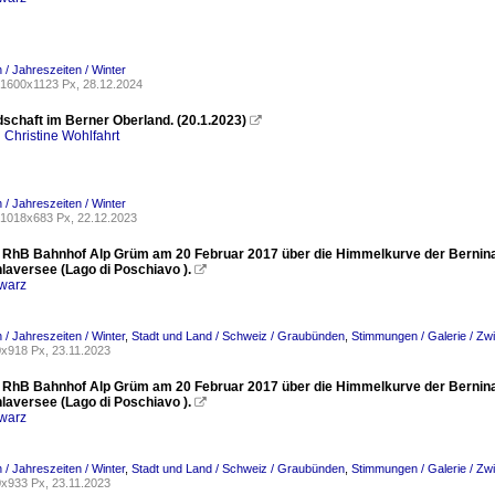
/ Jahreszeiten / Winter
1600x1123 Px, 28.12.2024
dschaft im Berner Oberland. (20.1.2023)

 Christine Wohlfahrt
/ Jahreszeiten / Winter
1018x683 Px, 22.12.2023
 RhB Bahnhof Alp Grüm am 20 Februar 2017 über die Himmelkurve der Berninab
laversee (Lago di Poschiavo ).

warz
/ Jahreszeiten / Winter
,
Stadt und Land / Schweiz / Graubünden
,
Stimmungen / Galerie / Z
x918 Px, 23.11.2023
 RhB Bahnhof Alp Grüm am 20 Februar 2017 über die Himmelkurve der Berninab
laversee (Lago di Poschiavo ).

warz
/ Jahreszeiten / Winter
,
Stadt und Land / Schweiz / Graubünden
,
Stimmungen / Galerie / Z
x933 Px, 23.11.2023