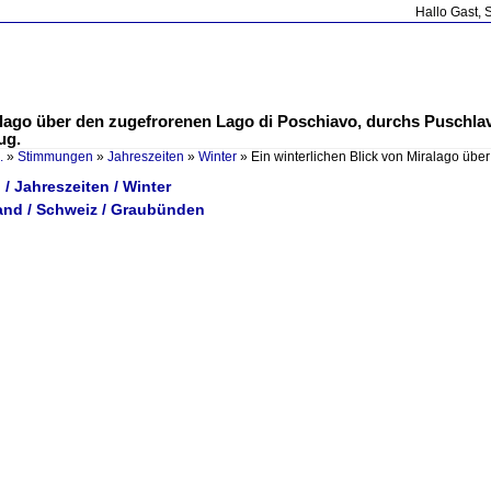
Hallo Gast, 
alago über den zugefrorenen Lago di Poschiavo, durchs Puschla
ug.
.
»
Stimmungen
»
Jahreszeiten
»
Winter
»
Ein winterlichen Blick von Miralago üb
/ Jahreszeiten / Winter
and / Schweiz / Graubünden