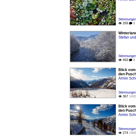
Stimmungen 
269

 1
Winterlan
Stefan und
Stimmungen 
493

 1
Blick vom
den Pusch
Armin Sch
Stimmungen 
367
1400

Blick vom
den Pusch
Armin Sch
Stimmungen 
274
1400
