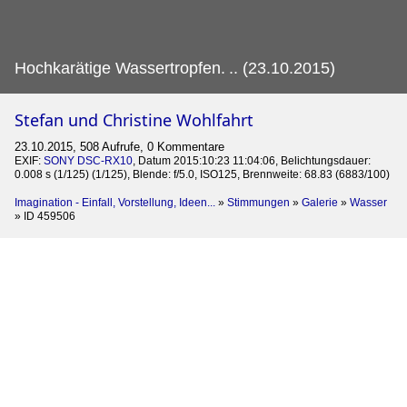
Hochkarätige Wassertropfen.
.. (23.10.2015)
Stefan und Christine Wohlfahrt
23.10.2015, 508 Aufrufe, 0 Kommentare
EXIF:
SONY DSC-RX10
, Datum 2015:10:23 11:04:06, Belichtungsdauer:
0.008 s (1/125) (1/125), Blende: f/5.0, ISO125, Brennweite: 68.83 (6883/100)
Imagination - Einfall, Vorstellung, Ideen...
»
Stimmungen
»
Galerie
»
Wasser
»
ID 459506