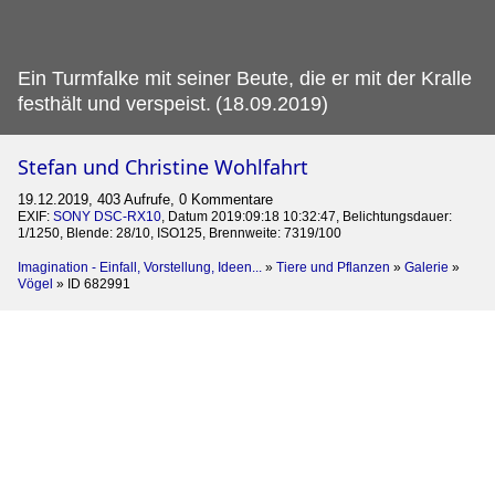
Ein Turmfalke mit seiner Beute, die er mit der Kralle
festhält und verspeist.
(18.09.2019)
Stefan und Christine Wohlfahrt
19.12.2019, 403 Aufrufe, 0 Kommentare
EXIF:
SONY DSC-RX10
, Datum 2019:09:18 10:32:47, Belichtungsdauer:
1/1250, Blende: 28/10, ISO125, Brennweite: 7319/100
Imagination - Einfall, Vorstellung, Ideen...
»
Tiere und Pflanzen
»
Galerie
»
Vögel
»
ID 682991