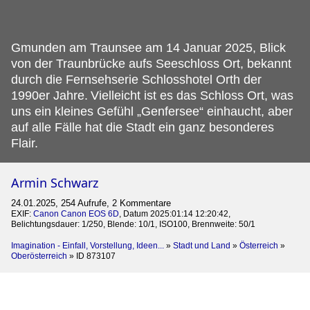
Gmunden am Traunsee am 14 Januar 2025, Blick
von der Traunbrücke aufs Seeschloss Ort, bekannt
durch die Fernsehserie Schlosshotel Orth der
1990er Jahre.
Vielleicht ist es das Schloss Ort, was
uns ein kleines Gefühl „Genfersee“ einhaucht, aber
auf alle Fälle hat die Stadt ein ganz besonderes
Flair.
Armin Schwarz
24.01.2025, 254 Aufrufe, 2 Kommentare
EXIF:
Canon Canon EOS 6D
, Datum 2025:01:14 12:20:42,
Belichtungsdauer: 1/250, Blende: 10/1, ISO100, Brennweite: 50/1
Imagination - Einfall, Vorstellung, Ideen...
»
Stadt und Land
»
Österreich
»
Oberösterreich
»
ID 873107