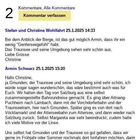
2
Kommentare,
Alle Kommentare
Kommentar verfassen
Stefan und Christine Wohlfahrt
25.1.2025 14:33
Bei dem Anblick der Berge, ist das gut möglich Armin, dass ihr ein
wenig "Genferseegefühl" habt.
Das Traunsee und seine Umgebung sehen sehr schön aus.
Liebe Grüsse
Christine
Armin Schwarz
25.1.2025 15:20
Hallo Christine,
ja Gmunden, der Traunsee und seine Umgebung sind sehr schön, ich
würde sogar sagen wunderschön, das wäre bestimmt auch was für
Euch. Wir hatten den Tag von Salzburg aus eine selbst
zusammengestellte Bahnrundreise gemacht. Es ging über Attnang-
Puchheim nach Lambach, dann mit der Vorchdorferbahn und der
Traunseetram, hier nach Gmunden. Später ging es von dort nach
Vöcklamarkt und der Atterseebahn zum Attersee, und dann wieder nach
Salzburg zurück. Selbst Margareta war sehr beeindruckt, zudem hatte
ich viele Motive vor der Linse.
Uns selbst hat Gmunden und der Traunsee so gut gefallen, dass wir
gerne im Frühjahr oder Sommer nochmals dort hinfahren möchten, dann