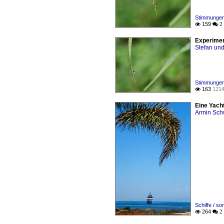
Stimmungen 
159

 2
Experimen
Stefan und
Stimmungen 
163
1214

Eine Yacht
Armin Sch
Schiffe / so
264

 2