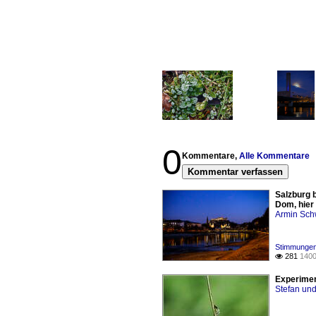
0
Kommentare,
Alle Kommentare
Kommentar verfassen
Salzburg b
Dom, hier
Armin Sch
Stimmungen 
281
1400

Experimen
Stefan und