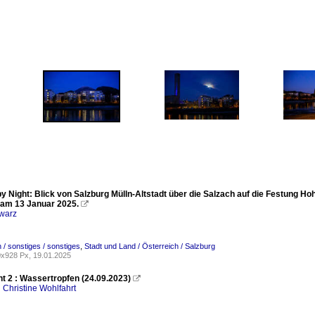
y Night: Blick von Salzburg Mülln-Altstadt über die Salzach auf die Festung H
 am 13 Januar 2025.

warz
/ sonstiges / sonstiges
,
Stadt und Land / Österreich / Salzburg
x928 Px, 19.01.2025
t 2 : Wassertropfen (24.09.2023)

 Christine Wohlfahrt