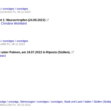
/ sonstiges / sonstiges
1214x916 Px, 08.11.2023
t 1: Wassertropfen (24.09.2023)

 Christine Wohlfahrt
/ sonstiges / sonstiges
x889 Px, 08.11.2023
 unter Palmen, am 18.07.2022 in Riposto (Sizilien).

warz
nstige / sonstige
,
Stimmungen / sonstiges / sonstiges
,
Stadt und Land / Italien / Sizilien (Sicilia
800x1200 Px, 09.10.2022