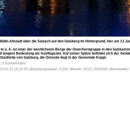
 Mülln-Altstadt über die Salzach auf den Gaisberg im Hintergrund, hier am 13 Ja
m ü. A. ist einer der westlichsten Berge der Osterhorngruppe in den Salzkamm
it langem Bedeutung als Ausflugsziel. Auf seiner Spitze befindet sich der Se
Stadtteile von Salzburg, die Ostseite liegt in der Gemeinde Koppl.
fe, 0 Kommentare
25:01:13 18:22:05, Belichtungsdauer: 1/160, Blende: 25/10, ISO5000, Brennweite: 