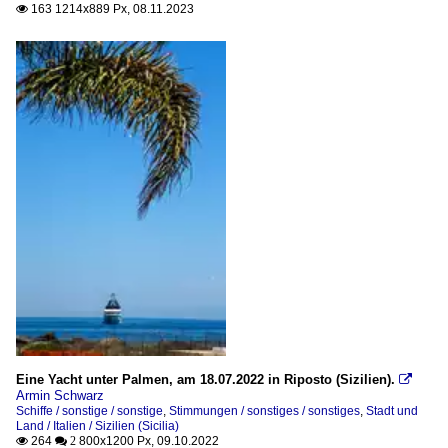
163 1214x889 Px, 08.11.2023

Eine Yacht unter Palmen, am 18.07.2022 in Riposto (Sizilien).

Armin Schwarz
Schiffe / sonstige / sonstige
,
Stimmungen / sonstiges / sonstiges
,
Stadt und
Land / Italien / Sizilien (Sicilia)
264
800x1200 Px, 09.10.2022

 2