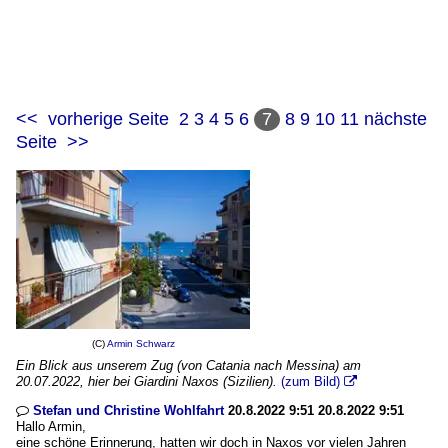
<<
vorherige Seite
2
3
4
5
6
7
8
9
10
11
nächste
Seite
>>
(C)
Armin Schwarz
Ein Blick aus unserem Zug (von Catania nach Messina) am
20.07.2022, hier bei Giardini Naxos (Sizilien).
(zum Bild)

Stefan und Christine Wohlfahrt
20.8.2022 9:51 20.8.2022 9:51

Hallo Armin,
eine schöne Erinnerung, hatten wir doch in Naxos vor vielen Jahren