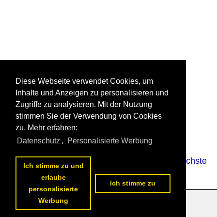
Diese Webseite verwendet Cookies, um
Inhalte und Anzeigen zu personalisieren und
Zugriffe zu analysieren. Mit der Nutzung
stimmen Sie der Verwendung von Cookies
zu. Mehr erfahren:
Datenschutz
,
Personalisierte Werbung
<<
vorherige Seite
2
3
4
5
6
7
8
9
10
11
nächste
Ich stimme zu und
Seite
>>
erlaube
Ich stimme zu
personalisierte
Werbung
Datenschutzerklärung
|
Impressum
|
Kontakt