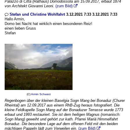
Palazzo di Città (Rathaus) Domodossola am 15.09.2017, erbaut 1874
von Architekt Giovanni Leoni.
(zum Bild)

Stefan und Christine Wohlfahrt
3.12.2021 7:33 3.12.2021 7:33

Hallo Armin,
Domo bei Nacht hat wirklich einen besonderen Reiz!
einen lieben Gruss
Stefan
(C)
Armin Schwarz
Regenbogen über der kleinen Baselgia Sogn Mang bei Bonaduz (Churer
Rheintal) am 12.09.2017 aus einem RhB-Zug heraus fotografiert. Die
kleine Feldkapelle Sogn Mang auf der Bonaduzer Terrasse wurde 1773
erbaut und 1993 restauriert. Sie ist dem heiligen Magnus (romanisch:
Sogn Mang) geweiht und gehört zur kath. Pfarrei Mariä Himmelfahrt
Bonaduz. Die besondere Lage auf dem offenen Feld mit den beiden
mächtigen Pappeln lädt zum Verweilen ein.
(zum Bild)
