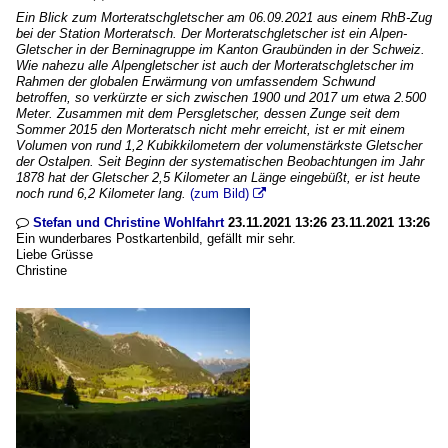
Ein Blick zum Morteratschgletscher am 06.09.2021 aus einem RhB-Zug
bei der Station Morteratsch. Der Morteratschgletscher ist ein Alpen-
Gletscher in der Berninagruppe im Kanton Graubünden in der Schweiz.
Wie nahezu alle Alpengletscher ist auch der Morteratschgletscher im
Rahmen der globalen Erwärmung von umfassendem Schwund
betroffen, so verkürzte er sich zwischen 1900 und 2017 um etwa 2.500
Meter. Zusammen mit dem Persgletscher, dessen Zunge seit dem
Sommer 2015 den Morteratsch nicht mehr erreicht, ist er mit einem
Volumen von rund 1,2 Kubikkilometern der volumenstärkste Gletscher
der Ostalpen. Seit Beginn der systematischen Beobachtungen im Jahr
1878 hat der Gletscher 2,5 Kilometer an Länge eingebüßt, er ist heute
noch rund 6,2 Kilometer lang.
(zum Bild)

Stefan und Christine Wohlfahrt
23.11.2021 13:26 23.11.2021 13:26

Ein wunderbares Postkartenbild, gefällt mir sehr.
Liebe Grüsse
Christine