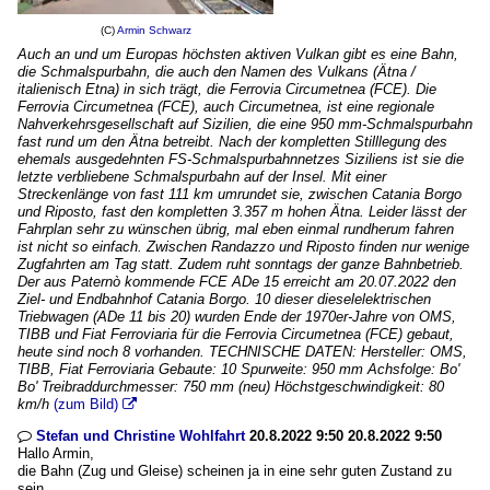
(C)
Armin Schwarz
Auch an und um Europas höchsten aktiven Vulkan gibt es eine Bahn,
die Schmalspurbahn, die auch den Namen des Vulkans (Ätna /
italienisch Etna) in sich trägt, die Ferrovia Circumetnea (FCE). Die
Ferrovia Circumetnea (FCE), auch Circumetnea, ist eine regionale
Nahverkehrsgesellschaft auf Sizilien, die eine 950 mm-Schmalspurbahn
fast rund um den Ätna betreibt. Nach der kompletten Stilllegung des
ehemals ausgedehnten FS-Schmalspurbahnnetzes Siziliens ist sie die
letzte verbliebene Schmalspurbahn auf der Insel. Mit einer
Streckenlänge von fast 111 km umrundet sie, zwischen Catania Borgo
und Riposto, fast den kompletten 3.357 m hohen Ätna. Leider lässt der
Fahrplan sehr zu wünschen übrig, mal eben einmal rundherum fahren
ist nicht so einfach. Zwischen Randazzo und Riposto finden nur wenige
Zugfahrten am Tag statt. Zudem ruht sonntags der ganze Bahnbetrieb.
Der aus Paternò kommende FCE ADe 15 erreicht am 20.07.2022 den
Ziel- und Endbahnhof Catania Borgo. 10 dieser dieselelektrischen
Triebwagen (ADe 11 bis 20) wurden Ende der 1970er-Jahre von OMS,
TIBB und Fiat Ferroviaria für die Ferrovia Circumetnea (FCE) gebaut,
heute sind noch 8 vorhanden. TECHNISCHE DATEN: Hersteller: OMS,
TIBB, Fiat Ferroviaria Gebaute: 10 Spurweite: 950 mm Achsfolge: Bo'
Bo' Treibraddurchmesser: 750 mm (neu) Höchstgeschwindigkeit: 80
km/h
(zum Bild)

Stefan und Christine Wohlfahrt
20.8.2022 9:50 20.8.2022 9:50

Hallo Armin,
die Bahn (Zug und Gleise) scheinen ja in eine sehr guten Zustand zu
sein.