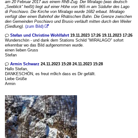
am 20 Februar 2017 aus einem RhB-Zug. Der Miralago (was deutsch
„Seeblick“ heißt) liegt auf einer Höhe von 965 m am Südufer des Lago
di Poschiavo. Die Kirche von Miralago wurde 1682 erbaut. Miralago
verfügt über einen Bahnhof der Rhätischen Bahn. Die Grenze zwischen
den Gemeinden Poschiavo und Brusio verläuft mitten durch den Weiler
(Siedlung).
(zum Bild)

Stefan und Christine Wohlfahrt
19.11.2023 17:26 19.11.2023 17:26

Wunderschön - und dank dem Stations Schild "MIRALAGO" sofort
erkennbar wo das Bild aufgenommen wurde.
einen lieben Gruss
Stefan
Armin Schwarz
24.11.2023 15:28 24.11.2023 15:28

Hallo Stefan,
DANKESCHÖN, es freut m9ich dass es Dir gefällt.
Liebe Grüße
Armin