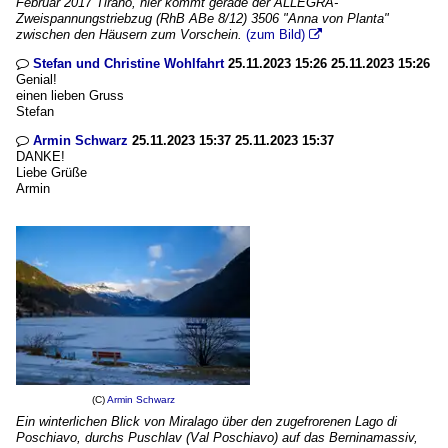
Februar 2017 Tirano, hier kommt gerade der ALLEGRA-
Zweispannungstriebzug (RhB ABe 8/12) 3506 "Anna von Planta"
zwischen den Häusern zum Vorschein.
(zum Bild)

Stefan und Christine Wohlfahrt
25.11.2023 15:26 25.11.2023 15:26

Genial!
einen lieben Gruss
Stefan
Armin Schwarz
25.11.2023 15:37 25.11.2023 15:37

DANKE!
Liebe Grüße
Armin
(C)
Armin Schwarz
Ein winterlichen Blick von Miralago über den zugefrorenen Lago di
Poschiavo, durchs Puschlav (Val Poschiavo) auf das Berninamassiv,