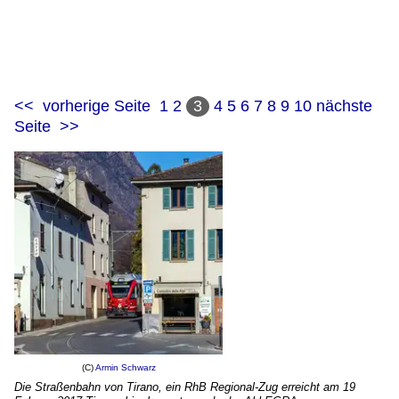
<<
vorherige Seite
1
2
3
4
5
6
7
8
9
10
nächste
Seite
>>
(C)
Armin Schwarz
Die Straßenbahn von Tirano, ein RhB Regional-Zug erreicht am 19